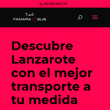
Reservar
+34 659 653 173
Descubre
Lanzarote
con el mejor
transporte a
tu medida